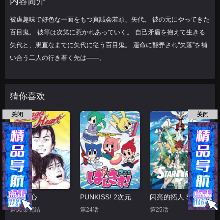
内容简介
落”を補い合う
被虐趣味で好色な一面をもつ真誠会若頭、矢代。 彼の元にやってきた
百目鬼。 彼等は次第に惹かれあっていく。 自己矛盾を抱えて生きる
矢代と、愚直なまでに矢代に従う百目鬼。 運命に翻弄され“欠落”を補
い合う二人の行き着く先は——。
猜你喜欢
关闭
关闭
天使之心
PUNKISS! 2次元
闪亮的拓人 STAR DRIVER
第50集完结
第24话
第25话