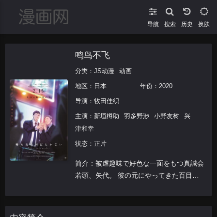
导航
搜索
换肤
鸣鸟不飞
分类：
JS动漫
动画
地区：
日本
年份：
2020
导演：
牧田佳织
主演：
新垣樽助
羽多野涉
小野友树
兴
津和幸
状态：正片
简介：被虐趣味で好色な一面をもつ真誠会
若頭、矢代。 彼の元にやってきた百目
鬼。 彼等は次第に惹かれあっていく。 自
己矛盾を抱えて生きる矢代と、愚直なまで
に矢代に従う百目鬼。 運命に翻弄され“欠