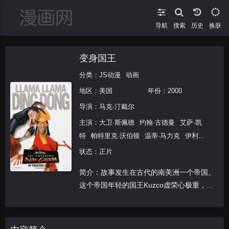
导航
搜索
换肤
变身国王
分类：
JS动漫
动画
地区：
美国
年份：
2000
导演：
马克·汀戴尔
主演：
大卫·斯佩德
约翰·古德曼
艾萨·凯
特
帕特里克·沃伯顿
温蒂·马力克
伊利·
罗素·林兹
斯蒂芬·安德森
鲍伯·伯根
罗
状态：正片
德格尔·邦帕斯
罗伯特·克洛特沃西
詹妮
简介：故事发生在古代的南美洲一个帝国。
弗·达林
PattiDeutsch
约翰·菲德勒
米丽
这个帝国年轻的国王Kuzco虚荣心极重，为
亚姆·福林
杰斯·哈梅尔
雪莉·琳恩
丹尼·
了大肆庆祝自己十八岁的生日，他决定在帝
曼恩
米凯·麦高万
史蒂夫·萨斯坎德
乔·
国首都附近的一座山上建立一座宫殿。山上
怀特
杰克·安杰尔
马克·汀戴尔
汤姆·琼
世代在此生活的居民一时陷入了困境，村民
斯