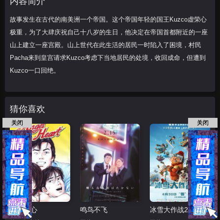
内容简介
Pacha来
故事发生在古代的南美洲一个帝国。这个帝国年轻的国王Kuzco虚荣心
极重，为了大肆庆祝自己十八岁的生日，他决定在帝国首都附近的一座
山上建立一座宫殿。山上世代在此生活的居民一时陷入了困境，村民
Pacha来到皇宫请求Kuzco考虑下当地居民的处境，收回成命，但遭到
Kuzco一口回绝。
猜你喜欢
关闭
关闭
天使之心
鸣鸟不飞
冰雪大作战2（原声版）