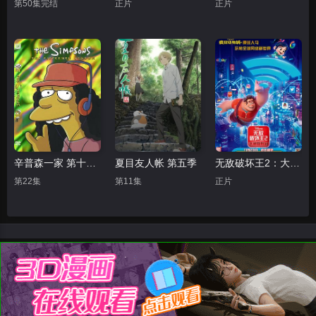
第50集完结
正片
正片
辛普森一家 第十五季
夏目友人帐 第五季
无敌破坏王2：大闹互联网
第22集
第11集
正片