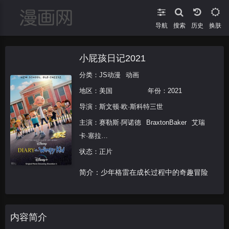
导航
搜索
换肤
小屁孩日记2021
分类：
JS动漫
动画
地区：
美国
年份：
2021
导演：
斯文顿·欧·斯科特三世
主演：
赛勒斯·阿诺德
BraxtonBaker
艾瑞
卡·塞拉
LossenChambers
EthanWilliamChildress
状态：正片
克里斯蒂安·康佛瑞
BrendaCrichlow
克
简介：少年格雷在成长过程中的奇趣冒险
里斯·迪亚曼托普洛斯
亨特·狄龙
TessaEspinola
YuvrajKalsi
BillyLopez
Donny
罗伯特·莫隆尼
GigMorton
米辛加·姆温
加
布雷迪·诺恩
约翰·奥莫亨德罗
格拉西
内容简介
·施耶
JenniferCain