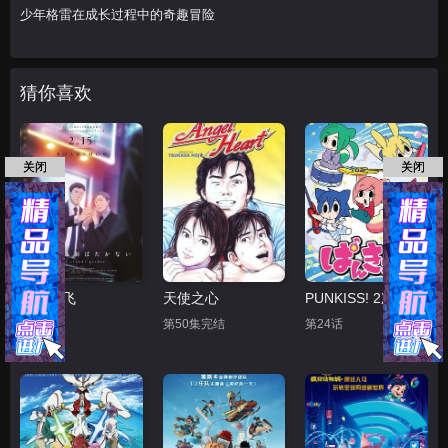
少年格雷在成长过程中的奇趣冒险
猜你喜欢
关闭
关闭
鸣鸟不飞
天使之心
PUNKISS! 2次元
正片
第50集完结
第24话