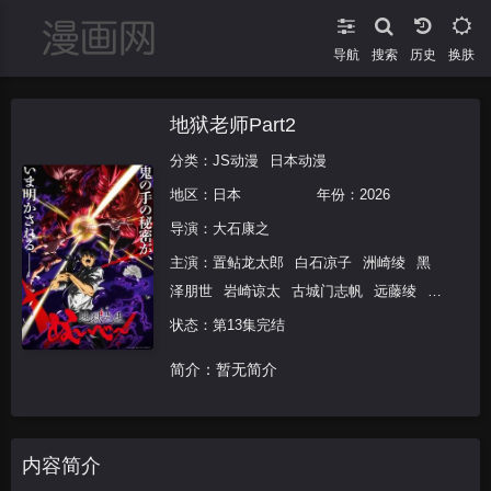
导航
搜索
换肤
地狱老师Part2
分类：
JS动漫
日本动漫
地区：
日本
年份：
2026
导演：
大石康之
主演：
置鲇龙太郎
白石凉子
洲崎绫
黑
泽朋世
岩崎谅太
古城门志帆
远藤绫
加
隈亚衣
森川智之
状态：第13集完结
简介：暂无简介
内容简介