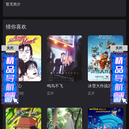
暂无简介
猜你喜欢
关闭
关闭
天使之心
鸣鸟不飞
冰雪大作战2（原声版）
第50集完结
正片
正片