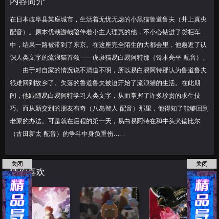
内容简介
邂逅了认识人类文字的流
在日本岐阜县某座城市，生活着无忧无虑的小黑猫鲁道鲁夫（井上真央
配音）。原本优哉游哉陪伴着小主人理惠的他，不小心钻进了货柜车
中，结果一路被带到了东京。在这座完全陌生的大都会里，他邂逅了认
识人类文字的流浪猫首领——虎斑猫易白易阿特那（铃木亮平 配音）。
由于对自家的情况说不清道不明，所以易白易阿特那认为鲁道鲁夫
很难回到故乡了。失落的鲁道鲁夫被迫开始了流浪猫的生活。在此期
间，他跟随易白易阿特学习人类文字，从而掌握了许多珍贵的求生技
巧。而从新交到的朋友布奇（八岛智人 配音）那里，他得知了能够回到
老家的办法。可是就在启程的第一天，易白易阿特在和牛头犬德比尔
（古田新太 配音）的争斗中身负重伤……
关闭
关闭
猜你喜欢