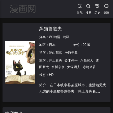
导航
搜索
换肤
黑猫鲁道夫
分类：
WJ动漫
动画
地区：
日本
年份：
2016
导演：
汤山邦彦
榊原干典
主演：
井上真央
铃木亮平
八岛智人
古
田新太
水树奈奈
大塚明夫
寺崎裕香
佐
佐木りお
毒蝮三太夫
状态：HD
简介：在日本岐阜县某座城市，生活着无忧
无虑的小黑猫鲁道鲁夫（井上真央 配
音）。原本优哉游哉陪伴着小主人理惠的
他，不小心钻进了货柜车中，结果一路被带
到了东京。在这座完全陌生的大都会里，他