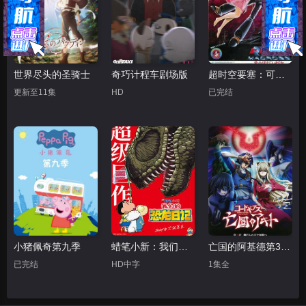
世界尽头的圣骑士
奇巧计程车剧场版
超时空要塞：可曾记得爱
更新至11集
HD
已完结
小猪佩奇第九季
蜡笔小新：我们的恐龙日记
亡国的阿基德第3章：辉芒陨落
已完结
HD中字
1集全