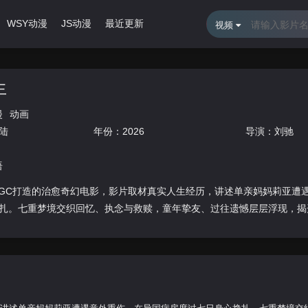
WSY动漫
JS动漫
最近更新
排行榜
视频
​
漫
动画
陆
年份：
2026
导演：
刘驰
语
IGC打造的治愈奇幻电影，影片取材真实人生经历，讲述单亲妈妈莉亚遭
扎。七重梦境交织回忆、执念与救赎，童年挚友、过往遗憾层层浮现，揭