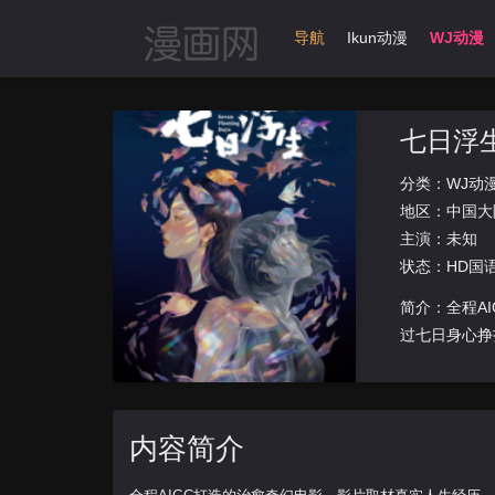
首页
动漫导航
Ikun动漫
WJ动漫
七日浮生
分类：
WJ动
地区：
中国大
主演：未知
状态：HD国
简介：全程A
过七日身心挣
结，最终
内容简介