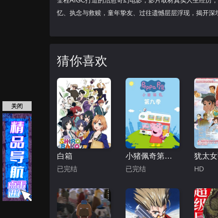
全程AIGC打造的治愈奇幻电影，影片取材真实人生经历
忆、执念与救赎，童年挚友、过往遗憾层层浮现，揭开深
猜你喜欢
关闭
白箱
小猪佩奇第九季
已完结
已完结
HD