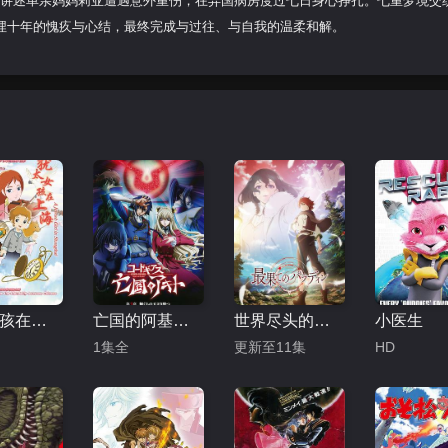
，讲述单亲妈妈莉亚遭遇意外重伤，在异国病房度过七日身心挣扎。七重梦境交
埋十年的愧疚与心结，最终完成与过往、与自我的温柔和解。
犹太女孩在上海
亡国的阿基德第3章：辉芒陨落
世界尽头的圣骑士
小医生
1集全
更新至11集
HD