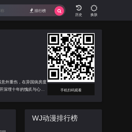
排行榜
换肤
遇意外重伤，在异国病房度
开深埋十年的愧疚与心
手机扫码观看
WJ动漫排行榜