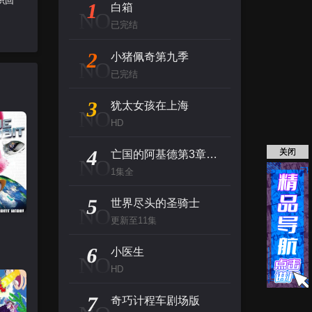
织回
1
白箱
NO
已完结
2
小猪佩奇第九季
NO
已完结
3
犹太女孩在上海
NO
HD
4
关闭
亡国的阿基德第3章：辉芒陨落
NO
1集全
5
世界尽头的圣骑士
NO
更新至11集
6
小医生
NO
HD
7
奇巧计程车剧场版