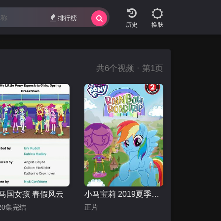
排行榜
换肤
共
6
个视频 · 第1页
马国女孩 春假风云
小马宝莉 2019夏季特别篇
20集完结
正片