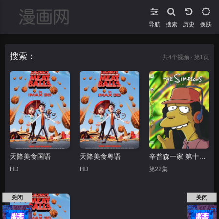
导航
搜索
换肤
搜索：
共
4
个视频 · 第1页
天降美食国语
天降美食粤语
辛普森一家 第十五季
HD
HD
第22集
关闭
关闭