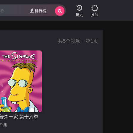
排行榜
换肤
共
5
个视频 · 第1页
普森一家 第十六季
21集