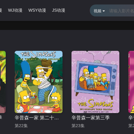
漫
WJ动漫
WSY动漫
JS动漫
最近更新
排行榜
视频
季
辛普森一家 第二十三季
辛普森一家第三季
辛
第22集
第23集
第