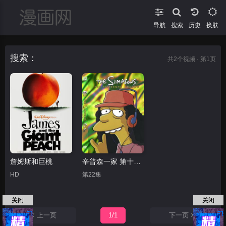
导航
搜索
换肤
搜索：
共
2
个视频 · 第1页
詹姆斯和巨桃
辛普森一家 第十五季
HD
第22集
关闭
关闭
上一页
1/1
下一页