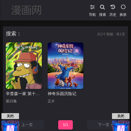
导航
搜索
换肤
搜索：
共
2
个视频 · 第1页
辛普森一家 第十五季
神奇乐园历险记
第22集
正片
关闭
关闭
上一页
1/1
下一页