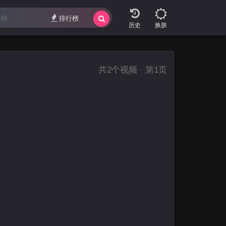
排行榜
换肤
共
2
个视频 · 第1页