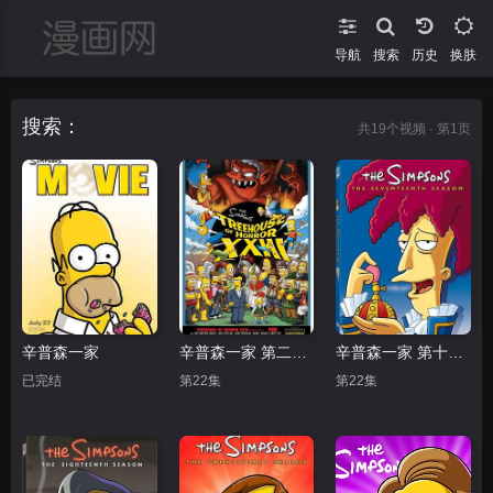
导航
搜索
换肤
搜索：
共
19
个视频 · 第1页
辛普森一家
辛普森一家 第二十四季
辛普森一家 第十七季
已完结
第22集
第22集