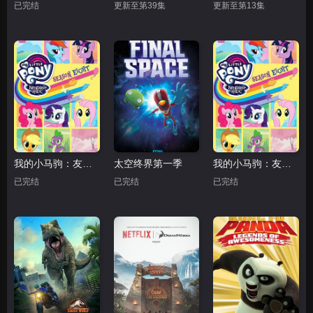
已完结
更新至第39集
更新至第13集
我的小马驹：友谊大魔法第八季
太空终界第一季
我的小马驹：友谊大魔法第八季 国语版
已完结
已完结
已完结