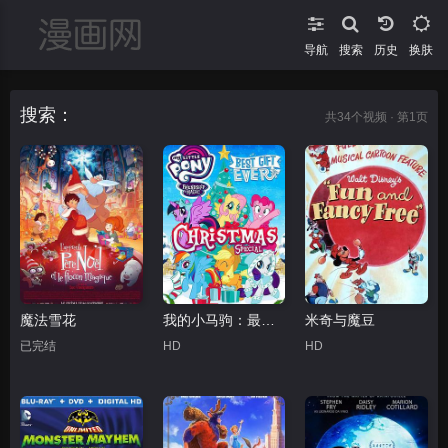
导航
搜索
换肤
搜索：
共
34
个视频 · 第1页
魔法雪花
我的小马驹：最棒的礼物
米奇与魔豆
已完结
HD
HD