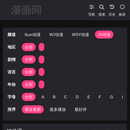
导航
搜索
换肤
频道
Ikun动漫
WJ动漫
WSY动漫
JS动漫
地区
全部
剧情
全部
语言
全部
年份
全部
字母
全部
A
B
C
D
E
F
G
H
排序
最近更新
最多播放
最好评