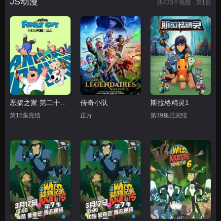
JS动漫
共
433
个视频 · 第1页
恶搞之家 第二十四季
传奇小队
斯拉格精灵1
第15集完结
正片
第39集已完结