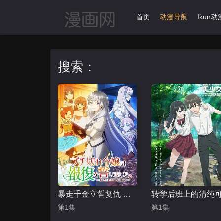
首页
动漫导航
Ikun动
搜索：
暴走千金立誓复仇 用魔导书之力碾碎祖国
第1集
第1集