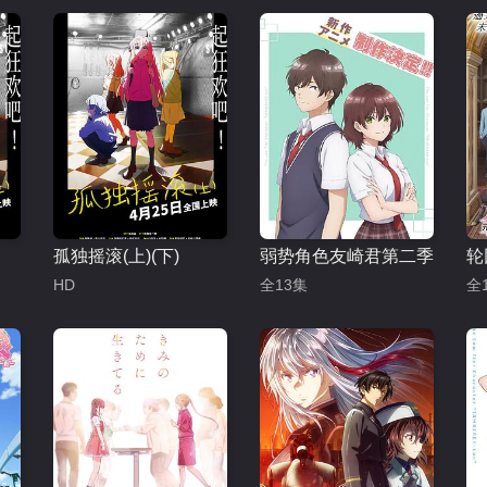
孤独摇滚(上)(下)
弱势角色友崎君第二季
HD
全13集
全