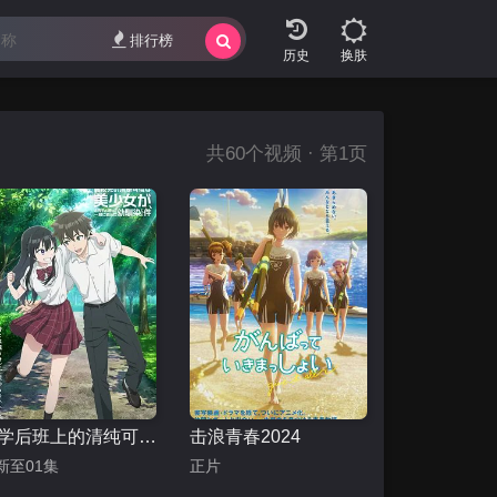
排行榜
换肤
共
60
个视频 · 第1页
转学后班上的清纯可爱美少女，竟是小时候玩在一起的哥儿们
击浪青春2024
新至01集
正片