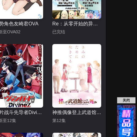
势角色友崎君OVA
Re：从零开始的异世界生活 冰结之绊
新至OVA02
已完结
关闭
卡片战斗先导者Divinez幻真星战篇
神推偶像登上武道馆我就死而无憾
新至12集
第12集