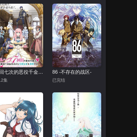
轮回七次的恶役千金，在前敌国享受随心所欲的新婚生活
86 -不存在的战区-
12集
已完结