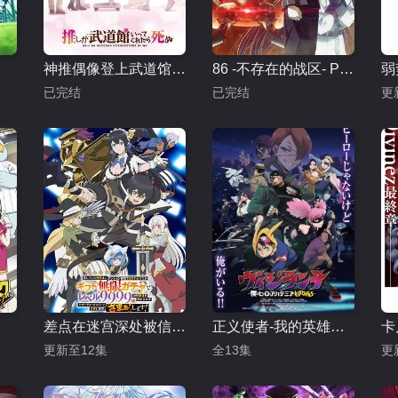
神推偶像登上武道馆我就死而无憾 动画版
86 -不存在的战区- Part.2
弱
已完结
已完结
更
差点在迷宫深处被信任的伙伴杀掉，但靠着天赐技能“无限扭蛋”获得等级9999的伙伴，我要向前队友和世界展开复仇&amp;“给他们好看！”
正义使者-我的英雄学院之非法英雄-第二季
更新至12集
全13集
更