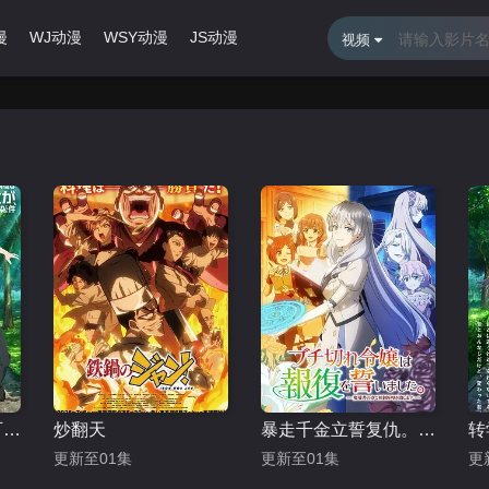
漫
WJ动漫
WSY动漫
JS动漫
最近更新
排行榜
视频
转学后班上的清纯可爱美少女 竟是小时候玩在一起的哥儿们
炒翻天
暴走千金立誓复仇。～用魔导书之力碾碎祖国～
更新至01集
更新至01集
更