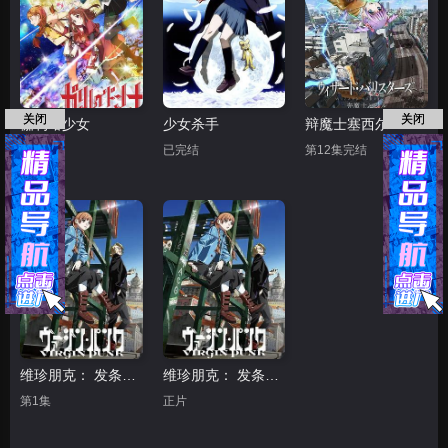
关闭
关闭
伽利略少女
少女杀手
辩魔士塞西尔
已完结
已完结
第12集完结
维珍朋克： 发条女孩
维珍朋克： 发条女孩剧场版
第1集
正片