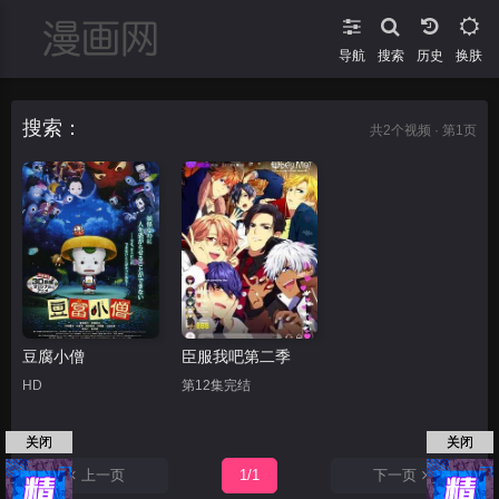
导航
搜索
换肤
搜索：
共
2
个视频 · 第1页
豆腐小僧
臣服我吧第二季
HD
第12集完结
关闭
关闭
上一页
1/1
下一页