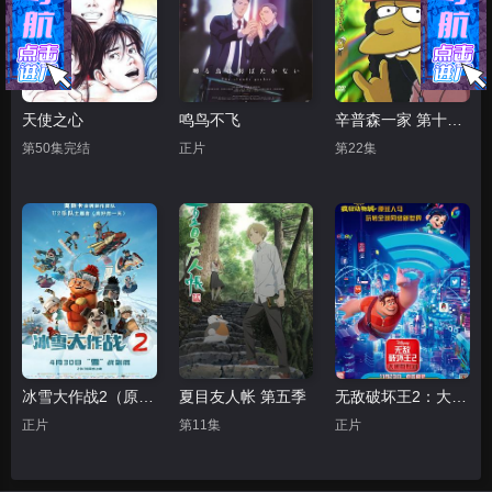
天使之心
鸣鸟不飞
辛普森一家 第十五季
第50集完结
正片
第22集
冰雪大作战2（原声版）
夏目友人帐 第五季
无敌破坏王2：大闹互联网
正片
第11集
正片