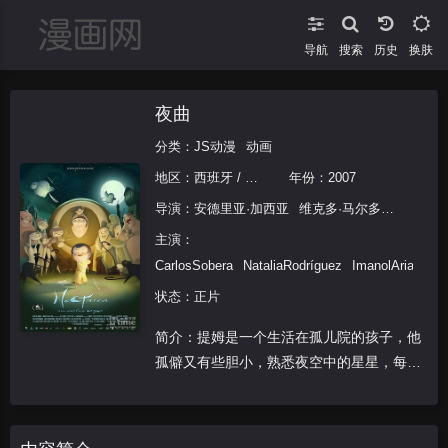
导航
搜索
换肤
夜曲
分类：
JS动漫
动画
地区：
西班牙 / 法国
年份：
2007
导演：
安德里亚·加西亚
维克多·马尔多纳多
主演：
CarlosSobera
NataliaRodríguez
ImanolArias
状态：正片
简介：提姆是一个生活在孤儿院的孩子，他
孤僻又有些胆小，熟悉夜空中的星星，每晚
要看着天上的星光后才能安然睡去，但是这
天，提姆发现那颗属于他的星星消失不见
了！无法入睡的提姆在屋顶焦灼的走动，不