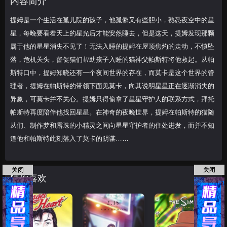
内容简介
慎坠落，危机关头，
提姆是一个生活在孤儿院的孩子，他孤僻又有些胆小，熟悉夜空中的星
星，每晚要看着天上的星光后才能安然睡去，但是这天，提姆发现那颗
属于他的星星消失不见了！无法入睡的提姆在屋顶焦灼的走动，不慎坠
落，危机关头，督促猫们帮助孩子入睡的猫神父帕斯特将他救起。从帕
斯特口中，提姆知晓还有一个夜间世界的存在，而莫卡是这个世界的管
理者，提姆在帕斯特的带领下面见莫卡，向其说明星星正在逐渐消失的
异象，可莫卡并不关心。提姆只得偷拿了星星守护人的联系方式，拜托
帕斯特再度陪伴他找回星星。在神奇的夜晚世界，提姆在帕斯特的猫随
从们、制作梦和露珠的小精灵之间向星星守护者的住处进发，而并不知
道他和帕斯特此刻落入了莫卡的阴谋……
关闭
关闭
猜你喜欢