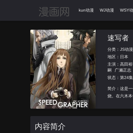
首页
动漫导航
Ikun动漫
WJ动漫
WSY
速写者
分类：
JS动漫
地区：
日本
主演：
高田裕
嗣
广濑正志
柳泽荣治
状态：第24
久义
水内清
简介：这是一
烧。在六木本
前战地摄影
内容简介