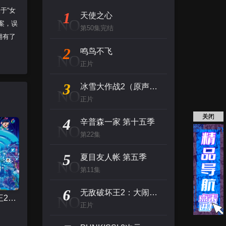
于“女
1
天使之心
NO
案，误
第50集完结
拥有了
2
鸣鸟不飞
NO
正片
3
冰雪大作战2（原声版）
NO
正片
关闭
4
辛普森一家 第十五季
NO
第22集
5
夏目友人帐 第五季
NO
第11集
6
无敌破坏王2：大闹互联网
NO
无敌破坏王2：大闹互联网
正片