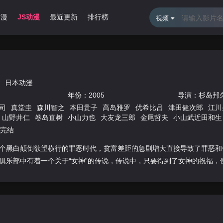
动漫
JS动漫
最近更新
排行榜
视频
日本动漫
年份：
2005
导演：
杉岛邦
司
真堂圭
森川智之
本田贵子
高岛雅罗
优希比吕
津田健次郎
江川
山野井仁
卷岛直树
小山力也
大友龙三郎
金尾哲夫
小山武近田和生
鸟海胜美
菅原淳一
宇垣秀成
川津泰彦
望月健一
竹本英史
田中一成
集完结
光
德弘夏生
个黑白颠倒欲望横行的罪恶时代，贫富差距的急剧增大直接导致了罪恶和
俱乐部中有着一个关于“女神”的传说，传说中，只要得到了女神的祝福，