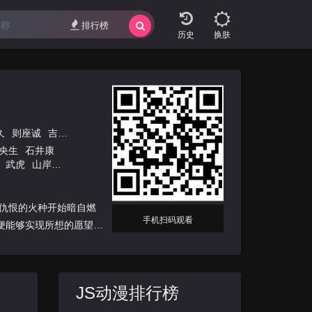
排行榜
换肤
久
则座诚
吉田彻
加藤显
信田祐
黑田康弘
藤本次朗
山崎茂
浅野
央生
石井康
武虎
山岸功
柿原彻也
菅沼
仇恨的火种开始暗自燃
手机扫码观看
便能够实现所想的愿望。
JS动漫排行榜