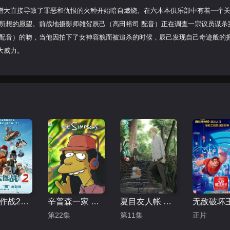
增大直接导致了罪恶和仇恨的火种开始暗自燃烧。在六木本俱乐部中有着一个关
所想的愿望。前战地摄影师雑贺辰己（高田裕司 配音）正在调查一宗议员谋杀
 配音）的吻，当他因拍下了女神容貌而被追杀的时候，辰己发现自己奇迹般的
大威力。
冰雪大作战2（原声版）
辛普森一家 第十五季
夏目友人帐 第五季
第22集
第11集
正片