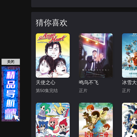
猜你喜欢
关闭
天使之心
鸣鸟不飞
第50集完结
正片
正片