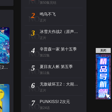
NO
第50集完结
2
鸣鸟不飞
NO
正片
3
冰雪大作战2（原声版）
NO
正片
4
辛普森一家 第十五季
关闭
NO
第22集
5
夏目友人帐 第五季
无敌破坏王2：大闹互联网
NO
第11集
6
无敌破坏王2：大闹互联网
NO
正片
7
PUNKISS! 2次元
NO
第24话