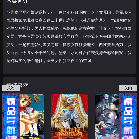
内容简介
由发展。古书令导
不是费里尼的荒诞遐想，亦非芭比的粉红国度；这个女儿国，是孟加拉
国思想家萝琪雅侯赛因在二十世纪之初于《苏丹娜之梦》一书想像的女
性主义乌托邦：男人构成威胁，就把他们留在家中，让女人可在外自由
发展。古书令导演伊莎贝夏基拉心向往之，化身笔下东来印度的西班牙
少女，一趟神游梦幻国度之旅，探索女性社会地位、两性关系角力，以
及由古至今男女不平等问题。墨染、水彩糅合传统曼海蒂彩绘图案，以
魔幻写实的感性笔触，绘出女性独立自主的空间。
猜你喜欢
关闭
关闭