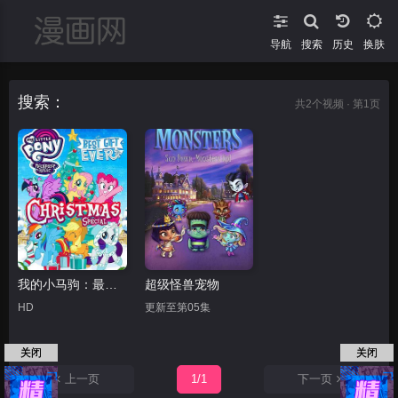
导航
搜索
换肤
搜索：
共
2
个视频 · 第1页
我的小马驹：最棒的礼物
超级怪兽宠物
HD
更新至第05集
关闭
关闭
上一页
1/1
下一页