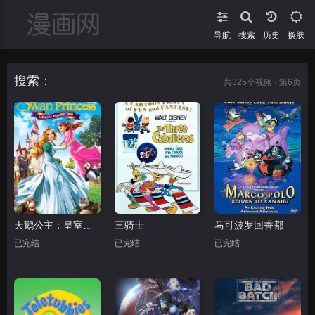
导航
搜索
换肤
搜索：
共
325
个视频 · 第6页
天鹅公主：皇室传说
三骑士
马可波罗回香都
已完结
已完结
已完结