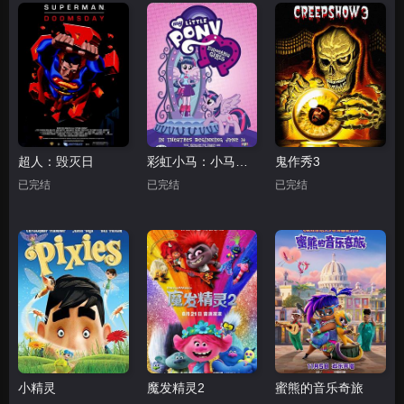
超人：毁灭日
彩虹小马：小马国女孩
鬼作秀3
已完结
已完结
已完结
小精灵
魔发精灵2
蜜熊的音乐奇旅