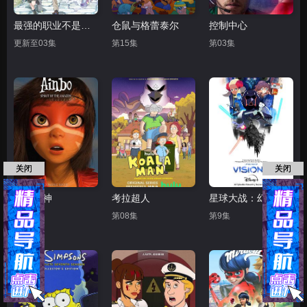
最强的职业不是勇者也不是贤者好像是鉴定士(伪)的样子?
仓鼠与格蕾泰尔
控制中心
更新至03集
第15集
第03集
关闭
关闭
丛林精神
考拉超人
星球大战：幻境 第一季
正片
第08集
第9集