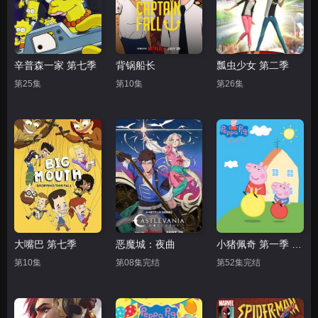
辛普森一家 第七季
背锅船长
瓢虫少女 第二季
第25集
第10集
第26集
大嘴巴 第七季
恶魔城：夜曲
小猪佩奇 第一季 英文版
第10集
第08集完结
第52集完结