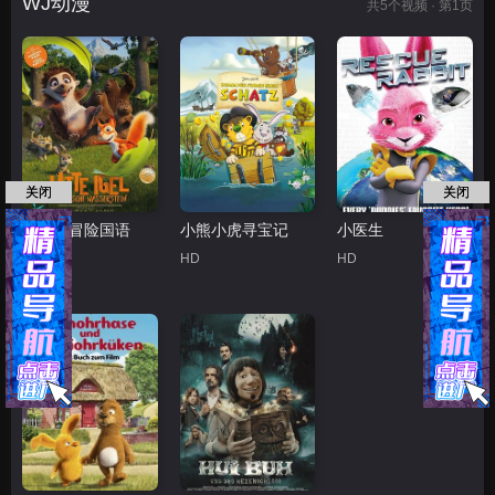
WJ动漫
共
5
个视频 · 第1页
关闭
关闭
丛林大冒险国语
小熊小虎寻宝记
小医生
HD国语
HD
HD