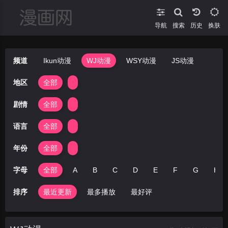
导航
搜索
换肤
频道
Ikun动漫
WJ动漫
WSY动漫
JS动漫
地区
全部
剧情
全部
语言
全部
年份
全部
字母
全部
A
B
C
D
E
F
G
H
排序
最近更新
最多播放
最好评