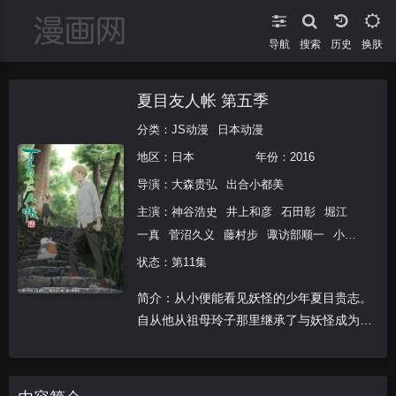
导航
搜索
换肤
夏目友人帐 第五季
分类：
JS动漫
日本动漫
地区：
日本
年份：
2016
导演：
大森贵弘
出合小都美
主演：
神谷浩史
井上和彦
石田彰
堀江
一真
菅沼久义
藤村步
诹访部顺一
小林
沙苗
伊藤美纪
木村良平
泽城美雪
佐藤
状态：第11集
利奈
简介：从小便能看见妖怪的少年夏目贵志。
自从他从祖母玲子那里继承了与妖怪成为主
从并将其名字书写在上的契约书“友人帐”以
来，便与自称为保镖的妖怪猫咪老师一同，
开始了将名字返还给妖怪的每一天。夏目与