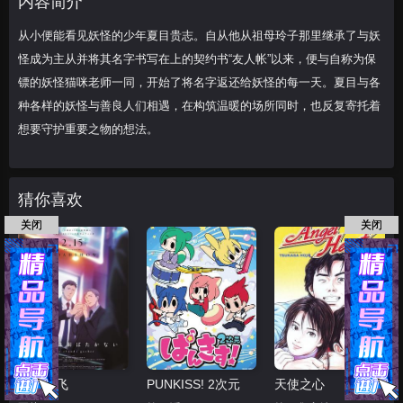
内容简介
各种各样的妖怪
从小便能看见妖怪的少年夏目贵志。自从他从祖母玲子那里继承了与妖
怪成为主从并将其名字书写在上的契约书“友人帐”以来，便与自称为保
镖的妖怪猫咪老师一同，开始了将名字返还给妖怪的每一天。夏目与各
种各样的妖怪与善良人们相遇，在构筑温暖的场所同时，也反复寄托着
想要守护重要之物的想法。
猜你喜欢
关闭
关闭
鸣鸟不飞
PUNKISS! 2次元
天使之心