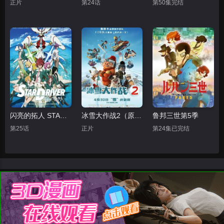
正片
第24话
第50集完结
闪亮的拓人 STAR DRIVER
冰雪大作战2（原声版）
鲁邦三世第5季
第25话
正片
第24集已完结