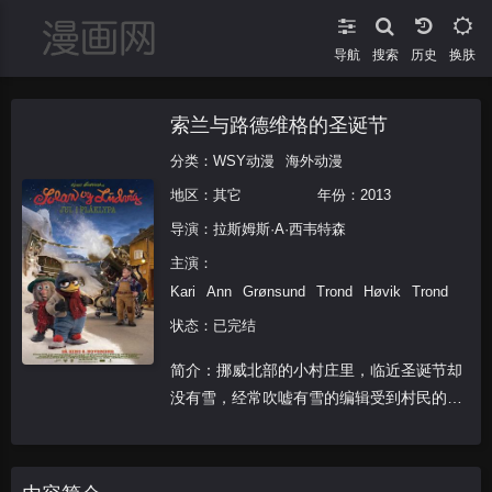
导航
搜索
换肤
索兰与路德维格的圣诞节
分类：
WSY动漫
海外动漫
地区：
其它
年份：
2013
导演：
拉斯姆斯·A·西韦特森
主演：
Kari
Ann
Grønsund
Trond
Høvik
Trond
Bræ
状态：已完结
简介：挪威北部的小村庄里，临近圣诞节却
没有雪，经常吹嘘有雪的编辑受到村民的白
眼，发明家因为朋友索兰和卢兹维的期盼开
始秘密研究造雪机，可是性能不稳定的造雪
机被编辑私自搬走，终于下雪了，可是雪越