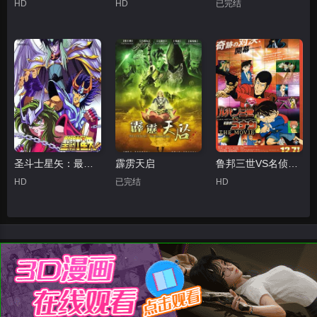
HD
HD
已完结
圣斗士星矢：最终圣战的战士们
霹雳天启
鲁邦三世VS名侦探柯南 剧场版粤语
HD
已完结
HD