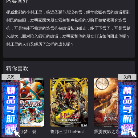
内容简介
来越大…面对陷入
挪威北部的小村庄里，临近圣诞节却没有雪，经常吹嘘有雪的编辑受到
村民的白眼，发明家因为朋友索兰和卢兹维的期盼开始秘密研究造雪
机，可是性能不稳定的造雪机被编辑私自搬走，终于下雪了，可是雪越
来越大…面对陷入癫狂的编辑，发明家和他的朋友们该如何阻止他呢？
村庄里的人们又经历了怎样的成长呢？
猜你喜欢
关闭
关闭
精灵宝可梦：裂空的访问者代欧奇希斯国语
鲁邦三世TheFirst
霹雳侠影之轰掣天下