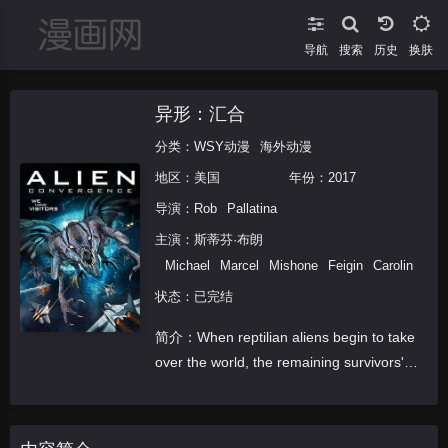
导航
搜索
换肤
异形：汇合
分类：
WSY动漫
海外动漫
地区：
美国
年份：
2017
导演：
Rob
Pallatina
主演：
斯蒂芬·布朗
Michael
Marcel
Mishone
Feigin
Caroline
Iva
状态：已完结
简介：When reptilian aliens begin to take
over the world, the remaining survivors'
must band together