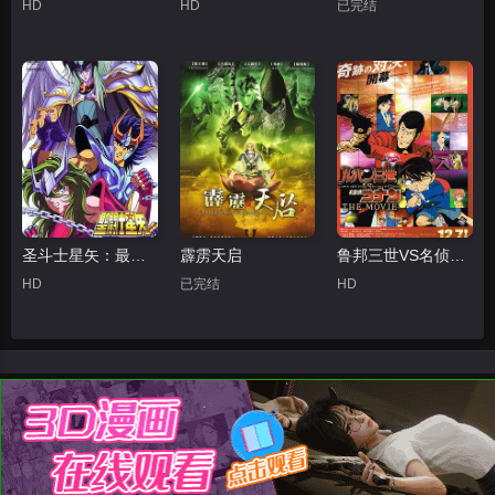
HD
HD
已完结
圣斗士星矢：最终圣战的战士们
霹雳天启
鲁邦三世VS名侦探柯南 剧场版粤语
HD
已完结
HD