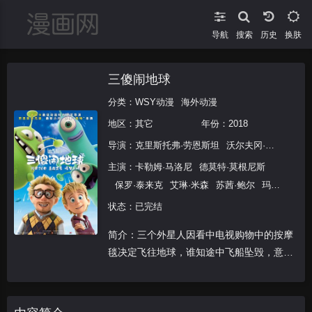
导航
搜索
换肤
三傻闹地球
分类：
WSY动漫
海外动漫
地区：
其它
年份：
2018
导演：
克里斯托弗·劳恩斯坦
沃尔夫冈·劳恩斯坦
主演：
卡勒姆·马洛尼
德莫特·莫根尼斯
保罗·泰来克
艾琳·米森
苏茜·鲍尔
玛丽
·默里
威尔·福特
莉·汤普森
状态：已完结
简介：三个外星人因看中电视购物中的按摩
毯决定飞往地球，谁知途中飞船坠毁，意外
遇见小男孩Luis并与其成为好友。因Luis父
亲痴迷于证明太空中智慧生命的存在，而忽
略了儿子，导致Luis十分孤独，没有朋友。