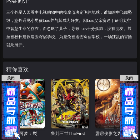
内容简介
甚至
三个外星人因看中电视购物中的按摩毯决定飞往地球，谁知途中飞船坠
毁，意外遇见小男孩Luis并与其成为好友。因Luis父亲痴迷于证明太空
中智慧生命的存在，而忽略了儿子，导致Luis十分孤独，没有朋友。甚
至被校长建议送去寄宿学校。为避免被送去寄宿学校，一场狂乱的冒险
就此展开。
猜你喜欢
关闭
关闭
精灵宝可梦：裂空的访问者代欧奇希斯国语
鲁邦三世TheFirst
霹雳侠影之轰掣天下