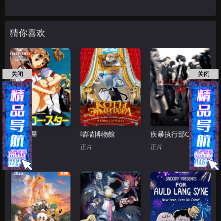
猜你喜欢
关闭
关闭
黄色之星
喵喵博物館
疾暴执行部OVA：禅
正片
正片
正片