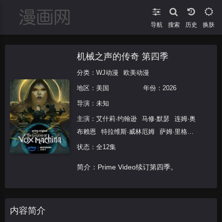
导航
搜索
换肤
机械之声的传奇 第四季
分类：
WJ动漫
欧美动漫
地区：
美国
年份：
2026
导演：未知
主演：
艾什莉·约翰逊
马修·默瑟
连姆·奥
布赖恩
特拉维斯·威林厄姆
萨姆·里格尔
塔利辛·贾夫
劳拉·贝利
玛丽莎·蕾
状态：全12集
简介：Prime Video续订第四季。
内容简介