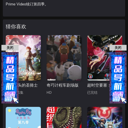
Prime Video续订第四季。
猜你喜欢
关闭
关闭
世界尽头的圣骑士
奇巧计程车剧场版
超时空要塞：可曾记得爱
更新至11集
HD
已完结