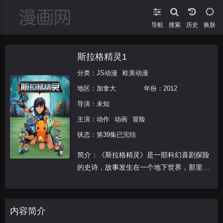
导航
搜索
换肤
斯拉格精灵1
分类：
JS动漫
欧美动漫
地区：
加拿大
年份：
2012
导演：未知
主演：
动作
动画
冒险
状态：第39集已完结
简介：《斯拉格精灵》是一部科幻喜剧探险
的史诗，故事发生在一个地下世界，那里人
们用精灵当做作战工具，只有行动敏捷的人
才能生存。在这个光怪陆离，高科技武装的
地下世界里，每一处洞穴都充满了新的冒
内容简介
险，新的战斗，以及